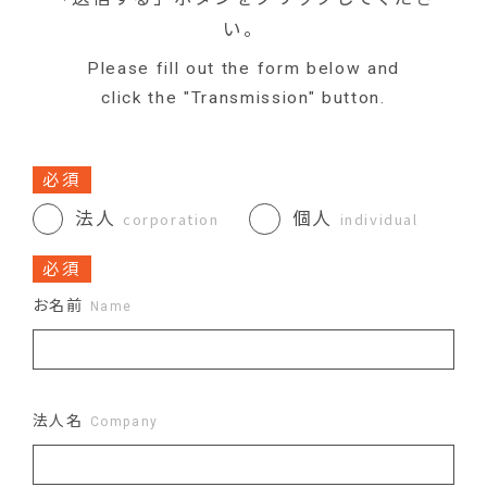
い。
Please fill out the form below and
click the "Transmission" button.
必須
法人
個人
corporation
individual
必須
お名前
Name
法人名
Company