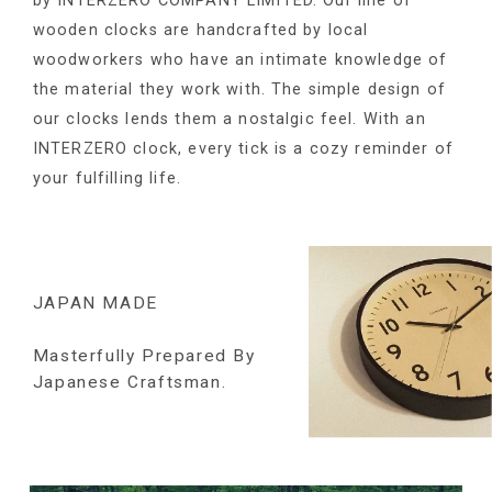
by
INTERZERO COMPANY LIMITED. Our line of
wooden clocks are
handcrafted by local
woodworkers who have an intimate
knowledge of
the material they work with. The simple design of
our clocks lends them a nostalgic feel. With an
INTERZERO clock,
every tick is a cozy reminder of
your fulfilling life.
JAPAN MADE
Masterfully Prepared By
Japanese Craftsman.